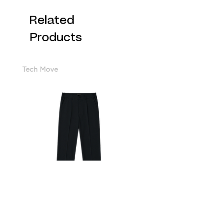
Related
Products
Tech Move
Cotton Sorona